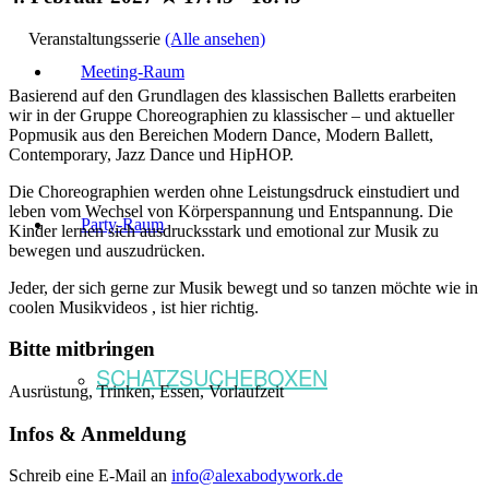
Veranstaltungsserie
(Alle ansehen)
Meeting-Raum
Basierend auf den Grundlagen des klassischen Balletts erarbeiten
wir in der Gruppe Choreographien zu klassischer – und aktueller
Popmusik aus den Bereichen Modern Dance, Modern Ballett,
Contemporary, Jazz Dance und HipHOP.
Die Choreographien werden ohne Leistungsdruck einstudiert und
leben vom Wechsel von Körperspannung und Entspannung. Die
Party-Raum
Kinder lernen sich ausdrucksstark und emotional zur Musik zu
bewegen und auszudrücken.
Jeder, der sich gerne zur Musik bewegt und so tanzen möchte wie in
coolen Musikvideos , ist hier richtig.
Bitte mitbringen
SCHATZSUCHEBOXEN
Ausrüstung, Trinken, Essen, Vorlaufzeit
Infos & Anmeldung
Schreib eine E-Mail an
info@alexabodywork.de