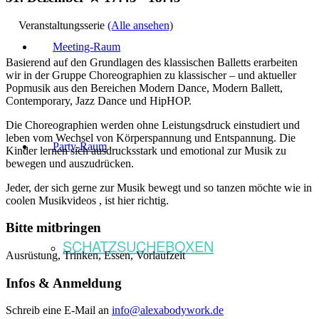
Veranstaltungsserie
(Alle ansehen)
Meeting-Raum
Basierend auf den Grundlagen des klassischen Balletts erarbeiten
wir in der Gruppe Choreographien zu klassischer – und aktueller
Popmusik aus den Bereichen Modern Dance, Modern Ballett,
Contemporary, Jazz Dance und HipHOP.
Die Choreographien werden ohne Leistungsdruck einstudiert und
leben vom Wechsel von Körperspannung und Entspannung. Die
Party-Raum
Kinder lernen sich ausdrucksstark und emotional zur Musik zu
bewegen und auszudrücken.
Jeder, der sich gerne zur Musik bewegt und so tanzen möchte wie in
coolen Musikvideos , ist hier richtig.
Bitte mitbringen
SCHATZSUCHEBOXEN
Ausrüstung, Trinken, Essen, Vorlaufzeit
Infos & Anmeldung
Schreib eine E-Mail an
info@alexabodywork.de