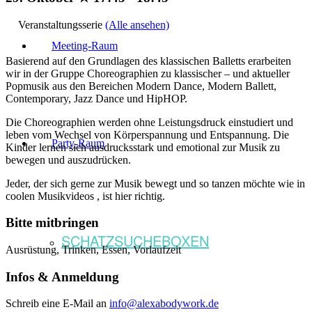
Veranstaltungsserie
(Alle ansehen)
Meeting-Raum
Basierend auf den Grundlagen des klassischen Balletts erarbeiten
wir in der Gruppe Choreographien zu klassischer – und aktueller
Popmusik aus den Bereichen Modern Dance, Modern Ballett,
Contemporary, Jazz Dance und HipHOP.
Die Choreographien werden ohne Leistungsdruck einstudiert und
leben vom Wechsel von Körperspannung und Entspannung. Die
Party-Raum
Kinder lernen sich ausdrucksstark und emotional zur Musik zu
bewegen und auszudrücken.
Jeder, der sich gerne zur Musik bewegt und so tanzen möchte wie in
coolen Musikvideos , ist hier richtig.
Bitte mitbringen
SCHATZSUCHEBOXEN
Ausrüstung, Trinken, Essen, Vorlaufzeit
Infos & Anmeldung
Schreib eine E-Mail an
info@alexabodywork.de