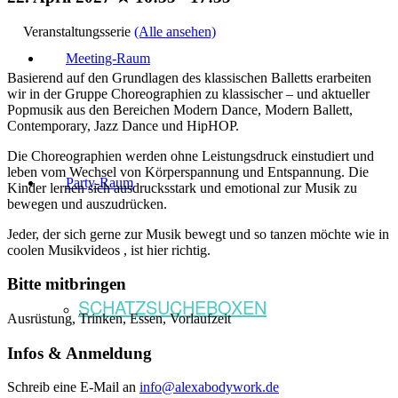
Veranstaltungsserie
(Alle ansehen)
Meeting-Raum
Basierend auf den Grundlagen des klassischen Balletts erarbeiten
wir in der Gruppe Choreographien zu klassischer – und aktueller
Popmusik aus den Bereichen Modern Dance, Modern Ballett,
Contemporary, Jazz Dance und HipHOP.
Die Choreographien werden ohne Leistungsdruck einstudiert und
leben vom Wechsel von Körperspannung und Entspannung. Die
Party-Raum
Kinder lernen sich ausdrucksstark und emotional zur Musik zu
bewegen und auszudrücken.
Jeder, der sich gerne zur Musik bewegt und so tanzen möchte wie in
coolen Musikvideos , ist hier richtig.
Bitte mitbringen
SCHATZSUCHEBOXEN
Ausrüstung, Trinken, Essen, Vorlaufzeit
Infos & Anmeldung
Schreib eine E-Mail an
info@alexabodywork.de