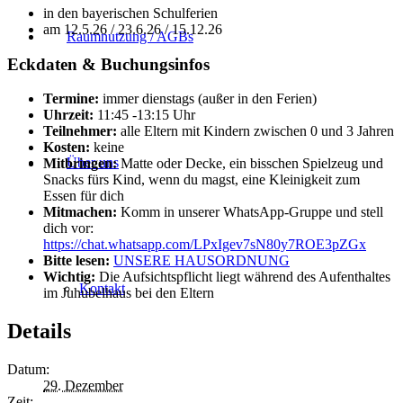
in den bayerischen Schulferien
am 12.5.26 / 23.6.26 / 15.12.26
Raumnutzung / AGBs
Eckdaten & Buchungsinfos
Termine:
immer dienstags (außer in den Ferien)
Uhrzeit:
11:45 -13:15 Uhr
Teilnehmer:
alle Eltern mit Kindern zwischen 0 und 3 Jahren
Kosten:
keine
Über uns
Mitbringen:
Matte oder Decke, ein bisschen Spielzeug und
Snacks fürs Kind, wenn du magst, eine Kleinigkeit zum
Essen für dich
Mitmachen:
Komm in unserer WhatsApp-Gruppe und stell
dich vor:
https://chat.whatsapp.com/LPxIgev7sN80y7ROE3pZGx
Bitte lesen:
UNSERE HAUSORDNUNG
Wichtig:
Die Aufsichtspflicht liegt während des Aufenthaltes
Kontakt
im Juhubelhaus bei den Eltern
Details
Datum:
29. Dezember
Zeit: