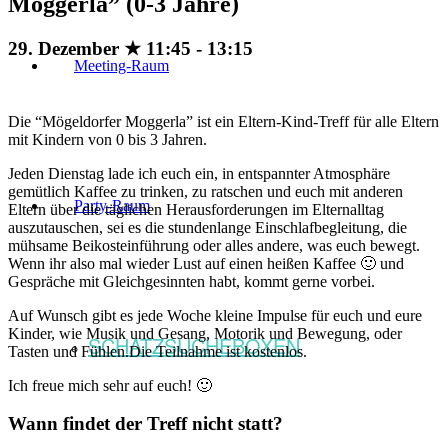
Moggerla” (0-3 Jahre)
29. Dezember ★ 11:45
-
13:15
Meeting-Raum
Die “Mögeldorfer Moggerla” ist ein Eltern-Kind-Treff für alle Eltern
mit Kindern von 0 bis 3 Jahren.
Jeden Dienstag lade ich euch ein, in entspannter Atmosphäre
gemütlich Kaffee zu trinken, zu ratschen und euch mit anderen
Party-Raum
Eltern über die täglichen Herausforderungen im Elternalltag
auszutauschen, sei es die stundenlange Einschlafbegleitung, die
mühsame Beikosteinführung oder alles andere, was euch bewegt.
Wenn ihr also mal wieder Lust auf einen heißen Kaffee 🙂 und
Gespräche mit Gleichgesinnten habt, kommt gerne vorbei.
Auf Wunsch gibt es jede Woche kleine Impulse für euch und eure
Kinder, wie Musik und Gesang, Motorik und Bewegung, oder
SCHATZSUCHEBOXEN
Tasten und Fühlen.Die Teilnahme ist kostenlos.
Ich freue mich sehr auf euch! 🙂
Wann findet der Treff nicht statt?