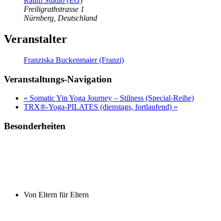
Raum Studio (EG)
Freiligrathstrasse 1
Nürnberg
,
Deutschland
Veranstalter
Franziska Buckenmaier (Franzi)
Veranstaltungs-Navigation
«
Somatic Yin Yoga Journey – Stilness (Special-Reihe)
TRX®-Yoga-PILATES (dienstags, fortlaufend)
»
Besonderheiten
Von Eltern für Eltern