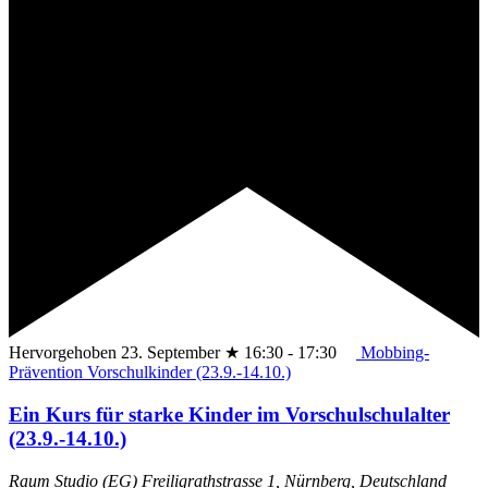
Hervorgehoben
23. September ★ 16:30
-
17:30
Mobbing-
Prävention Vorschulkinder (23.9.-14.10.)
Ein Kurs für starke Kinder im Vorschulschulalter
(23.9.-14.10.)
Raum Studio (EG)
Freiligrathstrasse 1, Nürnberg, Deutschland