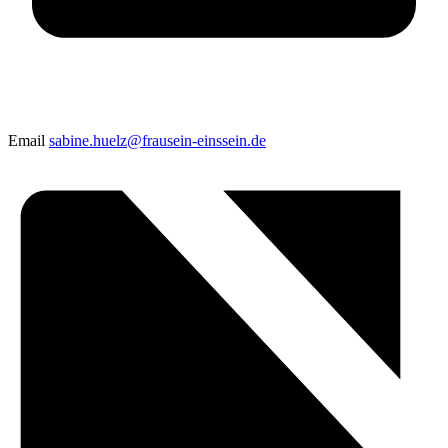
Email
sabine.huelz@frausein-einssein.de