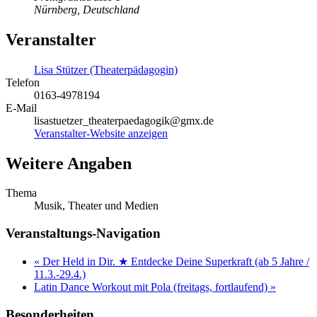
Nürnberg
,
Deutschland
Veranstalter
Lisa Stützer (Theaterpädagogin)
Telefon
0163-4978194
E-Mail
lisastuetzer_theaterpaedagogik@gmx.de
Veranstalter-Website anzeigen
Weitere Angaben
Thema
Musik, Theater und Medien
Veranstaltungs-Navigation
«
Der Held in Dir. ★ Entdecke Deine Superkraft (ab 5 Jahre /
11.3.-29.4.)
Latin Dance Workout mit Pola (freitags, fortlaufend)
»
Besonderheiten