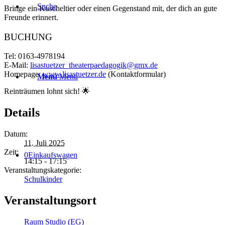
Suche
Bringe ein Kuscheltier oder einen Gegenstand mit, der dich an gute
Freunde erinnert.
BUCHUNG
Tel: 0163-4978194
E-Mail:
lisastuetzer_theaterpaedagogik@gmx.de
Homepage:
www.lisastuetzer.de
(Kontaktformular)
Menü
Menü
Reinträumen lohnt sich! 🌟
Details
Datum:
11. Juli 2025
Zeit:
0
Einkaufswagen
14:15 - 17:15
Veranstaltungskategorie:
Schulkinder
Veranstaltungsort
Raum Studio (EG)