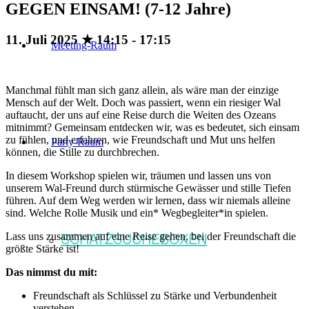
GEGEN EINSAM! (7-12 Jahre)
11. Juli 2025 ★ 14:15
-
17:15
Meeting-Raum
Manchmal fühlt man sich ganz allein, als wäre man der einzige
Mensch auf der Welt. Doch was passiert, wenn ein riesiger Wal
auftaucht, der uns auf eine Reise durch die Weiten des Ozeans
mitnimmt? Gemeinsam entdecken wir, was es bedeutet, sich einsam
zu fühlen, und erfahren, wie Freundschaft und Mut uns helfen
Party-Raum
können, die Stille zu durchbrechen.
In diesem Workshop spielen wir, träumen und lassen uns von
unserem Wal-Freund durch stürmische Gewässer und stille Tiefen
führen. Auf dem Weg werden wir lernen, dass wir niemals alleine
sind. Welche Rolle Musik und ein* Wegbegleiter*in spielen.
SCHATZSUCHEBOXEN
Lass uns zusammen auf eine Reise gehen, bei der Freundschaft die
größte Stärke ist!
Das nimmst du mit:
Freundschaft als Schlüssel zu Stärke und Verbundenheit
verstehen.