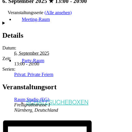
6. September 2025 ★ 13:00
-
20:00
Veranstaltungsserie
(Alle ansehen)
Meeting-Raum
Details
Datum:
6. September 2025
Zeit:
Party-Raum
13:00 - 20:00
Serien:
Privat: Private Feiern
Veranstaltungsort
Raum Studio (EG)
SCHATZSUCHEBOXEN
Freiligrathstrasse 1
Nürnberg
,
Deutschland