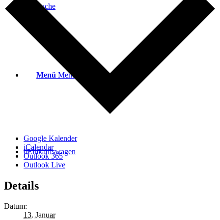
Suche
Menü
Menü
Google Kalender
iCalendar
0
Einkaufswagen
Outlook 365
Outlook Live
Details
Datum:
13. Januar