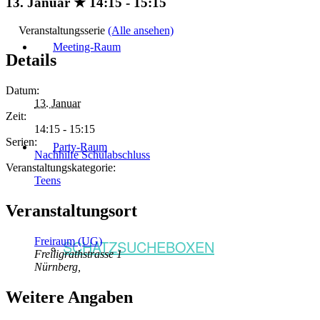
13. Januar ★ 14:15
-
15:15
Veranstaltungsserie
(Alle ansehen)
Meeting-Raum
Details
Datum:
13. Januar
Zeit:
14:15 - 15:15
Serien:
Party-Raum
Nachhilfe Schulabschluss
Veranstaltungskategorie:
Teens
Veranstaltungsort
Freiraum (UG)
SCHATZSUCHEBOXEN
Freiligrathstrasse 1
Nürnberg
,
Weitere Angaben