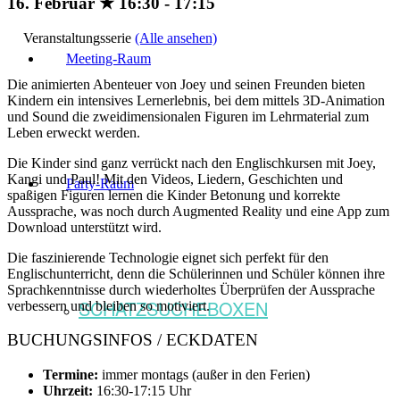
16. Februar ★ 16:30
-
17:15
Veranstaltungsserie
(Alle ansehen)
Meeting-Raum
Die animierten Abenteuer von Joey und seinen Freunden bieten
Kindern ein intensives Lernerlebnis, bei dem mittels 3D-Animation
und Sound die zweidimensionalen Figuren im Lehrmaterial zum
Leben erweckt werden.
Die Kinder sind ganz verrückt nach den Englischkursen mit Joey,
Kangi und Paul! Mit den Videos, Liedern, Geschichten und
Party-Raum
spaßigen Figuren lernen die Kinder Betonung und korrekte
Aussprache, was noch durch Augmented Reality und eine App zum
Download unterstützt wird.
Die faszinierende Technologie eignet sich perfekt für den
Englischunterricht, denn die Schülerinnen und Schüler können ihre
Sprachkenntnisse durch wiederholtes Überprüfen der Aussprache
SCHATZSUCHEBOXEN
verbessern und bleiben so motiviert.
BUCHUNGSINFOS / ECKDATEN
Termine:
immer montags (außer in den Ferien)
Uhrzeit:
16:30-17:15 Uhr