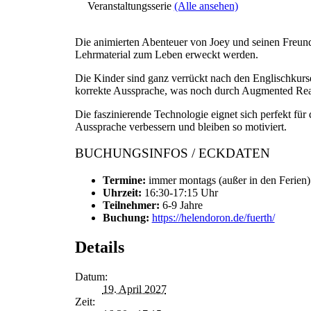
Veranstaltungsserie
(Alle ansehen)
Die animierten Abenteuer von Joey und seinen Freund
Lehrmaterial zum Leben erweckt werden.
Die Kinder sind ganz verrückt nach den Englischkurs
korrekte Aussprache, was noch durch Augmented Real
Die faszinierende Technologie eignet sich perfekt fü
Aussprache verbessern und bleiben so motiviert.
BUCHUNGSINFOS / ECKDATEN
Termine:
immer montags (außer in den Ferien)
Uhrzeit:
16:30-17:15 Uhr
Teilnehmer:
6-9 Jahre
Buchung:
https://helendoron.de/fuerth/
Details
Datum:
19. April 2027
Zeit: