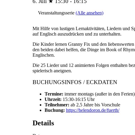
6. Juli ★ 15:30
-
16:15
Veranstaltungsserie
(Alle ansehen)
Mit Hilfe von lustigen Lernaktivitäten, Liedern und S
auf Englisch auszudrücken und zu unterhalten.
Die Kinder lernen Granny Fix und den liebenswerten 
den beiden dabei helfen, die Dinge im Book of Rhyme
Englischen.
Die 25 Lieder und 12 animierten Folgen enthalten be
spielerisch aneignen.
BUCHUNGSINFOS / ECKDATEN
Termine:
immer montags (außer in den Ferien)
Uhrzeit:
15:30-16:15 Uhr
Teilnehmer:
ab 2,5 Jahre bis Vorschule
Buchung:
https://helendoron.de/fuerth/
Details