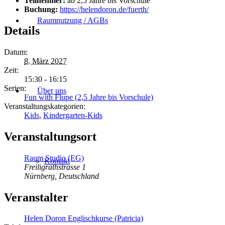
Teilnehmer:
ab 2,5 Jahre bis Vorschule
Buchung:
https://helendoron.de/fuerth/
Raumnutzung / AGBs
Details
Datum:
8. März 2027
Zeit:
15:30 - 16:15
Serien:
Über uns
Fun with Flupe (2,5 Jahre bis Vorschule)
Veranstaltungskategorien:
Kids
,
Kindergarten-Kids
Veranstaltungsort
Raum Studio (EG)
Kontakt
Freiligrathstrasse 1
Nürnberg
,
Deutschland
Veranstalter
Helen Doron Englischkurse (Patricia)