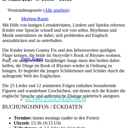
Veranstaltungsserie
(Alle ansehen)
Meeting-Raum
Mit Hilfe von lustigen Lernaktivitäten, Liedern und Spielen erlernen
Kinder eine Sprache schnell und wie von selbst. Rhythmus und
Musik unterstützen sie dabei, sich problemlos auf Englisch
auszudrücken und zu unterhalten.
Die Kinder lernen Granny Fix und den liebenswerten quirligen
Flupe kennen, die beide im Storyville’s Book of Rhymes wohnen.
Party-Raum
Paul, ein aufgeweckter fünfjähriger Junge muss den beiden dabei
helfen, die Dinge im Book of Rhymes wieder in Ordnung zu
bringen. Er begleitet die jungen Schülerinnen und Schüler durch die
aufregende Welt des Englischen.
Die 25 Lieder und 12 animierten Folgen enthalten bezaubernde
Figuren und wunderbare Geschichten, mit denen sich die Kinder die
englische Sprache und authentische Dialoge spielerisch aneignen.
SCHATZSUCHEBOXEN
BUCHUNGSINFOS / ECKDATEN
Termine:
immer montags (außer in den Ferien)
Uhrzeit:
15:30-16:15 Uhr