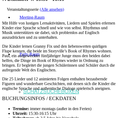
Veranstaltungsserie
(Alle ansehen)
Meeting-Raum
Mit Hilfe von lustigen Lernaktivitäten, Liedern und Spielen erlernen
Kinder eine Sprache schnell und wie von selbst. Rhythmus und
Musik unterstützen sie dabei, sich problemlos auf Englisch
auszudrücken und zu unterhalten.
Die Kinder lernen Granny Fix und den liebenswerten quirligen
Flupe kennen, die beide im Storyville’s Book of Rhymes wohnen.
Party-Raum
Paul, ein aufgeweckter fünfjähriger Junge muss den beiden dabei
helfen, die Dinge im Book of Rhymes wieder in Ordnung zu
bringen. Er begleitet die jungen Schülerinnen und Schüler durch die
aufregende Welt des Englischen.
Die 25 Lieder und 12 animierten Folgen enthalten bezaubernde
Figuren und wunderbare Geschichten, mit denen sich die Kinder die
englische Sprache und authentische Dialoge spielerisch aneignen.
SCHATZSUCHEBOXEN
BUCHUNGSINFOS / ECKDATEN
Termine:
immer montags (außer in den Ferien)
Uhrzeit:
15:30-16:15 Uhr