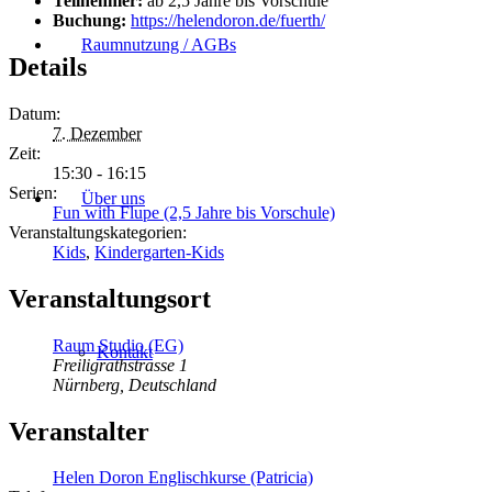
Teilnehmer:
ab 2,5 Jahre bis Vorschule
Buchung:
https://helendoron.de/fuerth/
Raumnutzung / AGBs
Details
Datum:
7. Dezember
Zeit:
15:30 - 16:15
Serien:
Über uns
Fun with Flupe (2,5 Jahre bis Vorschule)
Veranstaltungskategorien:
Kids
,
Kindergarten-Kids
Veranstaltungsort
Raum Studio (EG)
Kontakt
Freiligrathstrasse 1
Nürnberg
,
Deutschland
Veranstalter
Helen Doron Englischkurse (Patricia)