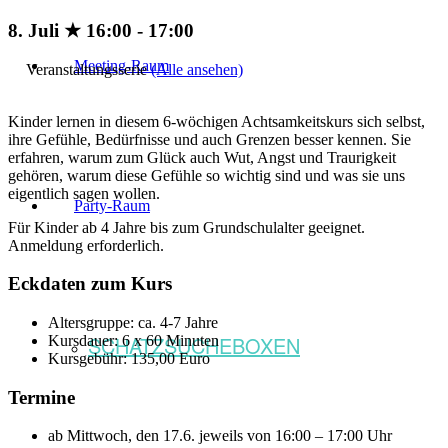
8. Juli ★ 16:00
-
17:00
Meeting-Raum
Veranstaltungsserie
(Alle ansehen)
Kinder lernen in diesem 6-wöchigen Achtsamkeitskurs sich selbst,
ihre Gefühle, Bedürfnisse und auch Grenzen besser kennen. Sie
erfahren, warum zum Glück auch Wut, Angst und Traurigkeit
gehören, warum diese Gefühle so wichtig sind und was sie uns
eigentlich sagen wollen.
Party-Raum
Für Kinder ab 4 Jahre bis zum Grundschulalter geeignet.
Anmeldung erforderlich.
Eckdaten zum Kurs
Altersgruppe: ca. 4-7 Jahre
SCHATZSUCHEBOXEN
Kursdauer: 6 x 60 Minuten
Kursgebühr: 135,00 Euro
Termine
ab Mittwoch, den 17.6. jeweils von 16:00 – 17:00 Uhr