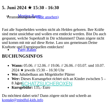
5. Juni 2024 ★ 15:30
-
16:30
Meeting-Raum
Veranstaltungsserie
(Alle ansehen)
Fast alle Superhelden werden nicht als Helden geboren. Ihre Kräfte
sind meist unsichtbar und wollen erst entdeckt werden. Bist Du auch
gespannt, welche Superkraft in Dir schlummert? Dann zögere nicht
und komm mit mir auf diese Reise. Lass uns gemeinsam Deine
Kraftorte und Energiequellen entdecken!
Party-Raum
BUCHUNGSINFOS
Wann:
05.06. // 12.06. // 19.06. // 26.06. // 03.07. und 10.07.
2024 ★ jeweils 15:30 – 16:30 Uhr
Wo:
Juhubelhaus am Mögeldorfer Plärrer
Wer:
Dieses Kursangebot richtet sich an Kinder zwischen 5 –
SCHATZSUCHEBOXEN
8 Jahre.
Kursgebühr:
135,- Euro
Du möchtest dabei sein? Dann zögere nicht und schreib an
kontakt@mindful-kids.info