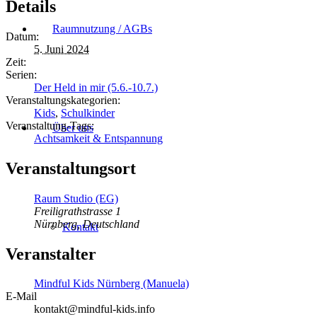
Details
Raumnutzung / AGBs
Datum:
5. Juni 2024
Zeit:
Serien:
Der Held in mir (5.6.-10.7.)
Veranstaltungskategorien:
Kids
,
Schulkinder
Veranstaltung-Tags:
Über uns
Achtsamkeit & Entspannung
Veranstaltungsort
Raum Studio (EG)
Freiligrathstrasse 1
Nürnberg
,
Deutschland
Kontakt
Veranstalter
Mindful Kids Nürnberg (Manuela)
E-Mail
kontakt@mindful-kids.info