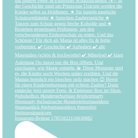
Instagram-Beitrag 17851822116630882