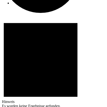
Suche
Menü
Menü
0
Einkaufswagen
Hinweis
Es wurden keine Ergebnisse gefunden.