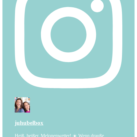
juhubelbox
Heiß, heißer, Melonenwetter! ☀️ Wenn drauße