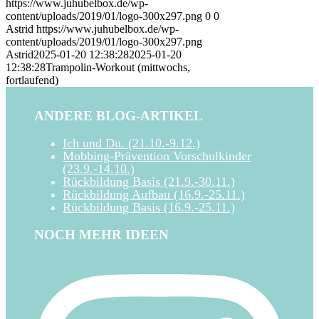
https://www.juhubelbox.de/wp-
content/uploads/2019/01/logo-300x297.png
0
0
Astrid
https://www.juhubelbox.de/wp-
content/uploads/2019/01/logo-300x297.png
Astrid
2025-01-20 12:38:28
2025-01-20
12:38:28
Trampolin-Workout (mittwochs,
fortlaufend)
ANDERE BLOG-ARTIKEL
Ich und Du. (21.10.-9.12.)
Mobbing-Prävention Vorschulkinder
(23.9.-14.10.)
Rückbildung Basis (21.9.-30.11.)
Rückbildung Aufbau (16.9.-25.11.)
Rückbildung Basis (16.9.-25.11.)
NOCH MEHR IDEEN