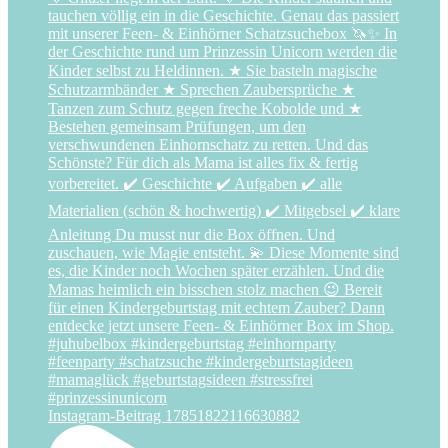
Instagram-Beitrag 17851822116630882