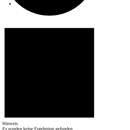
Suche
Menü
Menü
0
Einkaufswagen
Hinweis
Es wurden keine Ergebnisse gefunden.