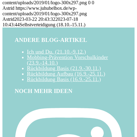
content/uploads/2019/01/logo-300x297.png
0
0
Astrid
https://www.juhubelbox.de/wp-
content/uploads/2019/01/logo-300x297.png
Astrid
2023-03-22 20:43:32
2023-07-18
10:43:44
Selbstverteidigung (18.10.-15.11.)
ANDERE BLOG-ARTIKEL
Ich und Du. (21.10.-9.12.)
Mobbing-Prävention Vorschulkinder
(23.9.-14.10.)
Rückbildung Basis (21.9.-30.11.)
Rückbildung Aufbau (16.9.-25.11.)
Rückbildung Basis (16.9.-25.11.)
NOCH MEHR IDEEN