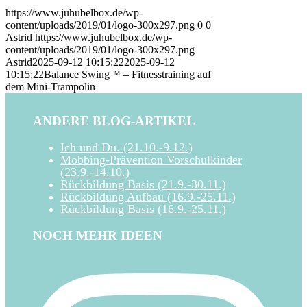
https://www.juhubelbox.de/wp-
content/uploads/2019/01/logo-300x297.png
0
0
Astrid
https://www.juhubelbox.de/wp-
content/uploads/2019/01/logo-300x297.png
Astrid
2025-09-12 10:15:22
2025-09-12
10:15:22
Balance Swing™ – Fitnesstraining auf
dem Mini-Trampolin
ANDERE BLOG-ARTIKEL
Ich und Du. (21.10.-9.12.)
Mobbing-Prävention Vorschulkinder
(23.9.-14.10.)
Rückbildung Basis (21.9.-30.11.)
Rückbildung Aufbau (16.9.-25.11.)
Rückbildung Basis (16.9.-25.11.)
NOCH MEHR IDEEN