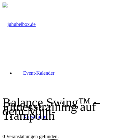
Event-Kalender
Balance Swing™ –
Fitnesstraining auf
dem Mini-
Trampolin
Kurs-Raum
0 Veranstaltungen gefunden.