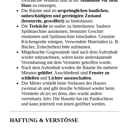
Gebrauchte Windeln sind in der
Mülltonne vor dem
Haus
zu entsorgen.
Die Räume sind im
ursprünglichen baulichen,
unbeschädigten und gereinigten Zustand
(besenrein, geswiffert)
zu hinterlassen:
Die
Teeküche
ist sauber zu hinterlassen: Saubere
Spülmaschine ausräumen, benutztes Geschirr
einräumen und Spülmaschine einschalten. Genutzte
Küchengeräte reinigen. Verwendete Materialien (z. B.
Bücher, Zeitschriften) bitte aufräumen.
Mitgebrachte Gegenstände sind nach dem Aufenthalt
wieder mitzunehmen, sofern keine anderslautende
Vereinbarung mit dem Vermieter getroffen wurde.
Nach dem Aufenthalt werden die Räume für mehrere
Minuten
gelüftet
. Anschließend sind
Fenster zu
schließen
und
Lichter auszuschalten
.
Der Mieter schließt beim Verlassen des Hauses
zweimal ab und gibt den/die Schlüssel wieder beim
Vermieter ab (es sei denn, dies wurde anders
vereinbart). Info: Die Haustür hat ein Panikschloss
und kann jederzeit von innen geöffnet werden.
HAFTUNG & VERSTÖSSE